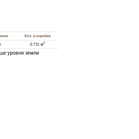
анки
Кол. в коробке
2
м
0.731 м
ше уровня земли