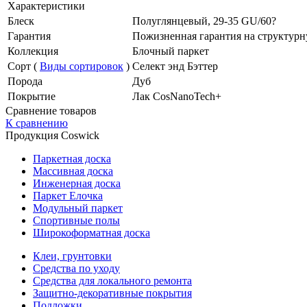
Характеристики
Блеск
Полуглянцевый, 29-35 GU/60?
Гарантия
Пожизненная гарантия на структурн
Коллекция
Блочный паркет
Сорт (
Виды сортировок
)
Селект энд Бэттер
Порода
Дуб
Покрытие
Лак CosNanoTech+
Сравнение товаров
К сравнению
Продукция Coswick
Паркетная доска
Массивная доска
Инженерная доска
Паркет Елочка
Модульный паркет
Спортивные полы
Широкоформатная доска
Клеи, грунтовки
Средства по уходу
Средства для локального ремонта
Защитно-декоративные покрытия
Подложки