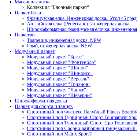
Массивная доска
Коллекция "Блочный паркет"
Паркет Елка
Французская ёлка. Инженерная доска.. Угол 45 град
Английская елка (Ренессанс). Инженерная доска
Широкоформатная французская ёлочка, инженерная д
Паркетри
Трапеция, инженерная доска. NEW
Ромб, инженерная доска. NEW
Модульный паркет
Модульный паркет "Брезе"
Модульный паркет "Фонтенбло"
Модульный паркет "Шинон"
Модульный паркет "Шинонсо"
Модульный паркет "Версаль"
Модульный паркет "Трианон"
Модульный паркет "Ланже"
Модульный паркет "Шеверни"
Широкоформатная доска
Паркет для спорта и танцев
Спортивный пол Фитнесс Палубный Fitness Board®
Спортивный пол Турнирный Спорт Tournament Spo
Спортивный пол Турнирный Спорт Про Tournament 
Спортивный пол Сборно-разборный танцевальный P
Спортивный пол Matrix Sport®