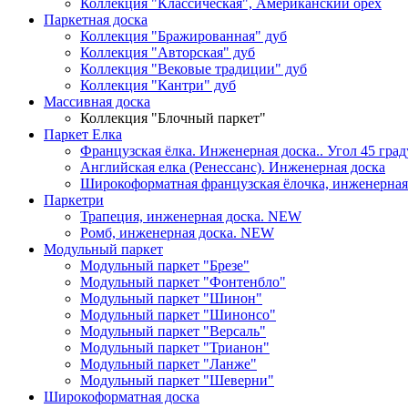
Коллекция "Классическая", Американский орех
Паркетная доска
Коллекция "Бражированная" дуб
Коллекция "Авторская" дуб
Коллекция "Вековые традиции" дуб
Коллекция "Кантри" дуб
Массивная доска
Коллекция "Блочный паркет"
Паркет Елка
Французская ёлка. Инженерная доска.. Угол 45 град
Английская елка (Ренессанс). Инженерная доска
Широкоформатная французская ёлочка, инженерная д
Паркетри
Трапеция, инженерная доска. NEW
Ромб, инженерная доска. NEW
Модульный паркет
Модульный паркет "Брезе"
Модульный паркет "Фонтенбло"
Модульный паркет "Шинон"
Модульный паркет "Шинонсо"
Модульный паркет "Версаль"
Модульный паркет "Трианон"
Модульный паркет "Ланже"
Модульный паркет "Шеверни"
Широкоформатная доска