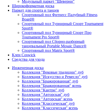
Модульный паркет "Шеверни"
Широкоформатная доска
Паркет для спорта и танцев
Спортивный пол Фитнесс Палубный Fitness
Board®
Спортивный пол Турнирный Спорт Tournament
Sport®
Спортивный пол Турнирный Спорт Про
Tournament Pro Sport®
Спортивный пол Сборно-разборный
танцевальный Portable Mosaic Dance®
Спортивный пол Matrix Sport®
Клеи Coswick
Средства для ухода
Инженерная доска
Коллекция "Вековые традиции" дуб
Коллекция "Искусство и Ремесло" дуб
Коллекция "Бражированная" дуб
Коллекция "Бражированная" ясень
Коллекция "Кантри" дуб
Коллекция "Авторская" дуб
Коллекция "Авторская" ясень
Коллекция "Классическая" дуб
Коллекция "Классическая" ясень