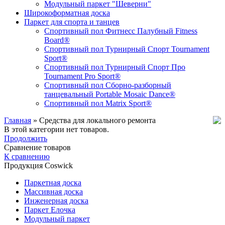
Модульный паркет "Шеверни"
Широкоформатная доска
Паркет для спорта и танцев
Спортивный пол Фитнесс Палубный Fitness
Board®
Спортивный пол Турнирный Спорт Tournament
Sport®
Спортивный пол Турнирный Спорт Про
Tournament Pro Sport®
Спортивный пол Сборно-разборный
танцевальный Portable Mosaic Dance®
Спортивный пол Matrix Sport®
Главная
»
Средства для локального ремонта
В этой категории нет товаров.
Продолжить
Сравнение товаров
К сравнению
Продукция Coswick
Паркетная доска
Массивная доска
Инженерная доска
Паркет Елочка
Модульный паркет