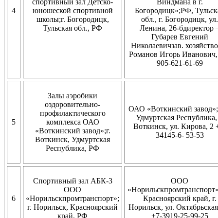
спортивный зал Детско-
Виндмана в г.
4
юношеской спортивной
Богородицк»;РФ, Тульск
школы;г. Богородицк,
обл., г. Богородицк, ул.
Тульская обл., РФ
Ленина, 26-бдиректор 
Губарев Евгений
Николаевичзав. хозяйство
Романов Игорь Иванович,
905-621-61-69
Залы аэробики
оздоровительно-
ОАО «Воткинский завод»
профилактического
Удмуртская Республика, 
5
комплекса ОАО
Воткинск, ул. Кирова, 2 
«Воткинский завод»;г.
34145-6- 53-53
Воткинск, Удмуртская
Республика, РФ
Спортивный зал АБК-3
ООО
ООО
«Норильскпромтранспорт
6
«Норильскпромтранспорт»;
Красноярский край, г.
г. Норильск, Красноярский
Норильск, ул. Октябрьская
край, РФ
+7-3919-25-99-25