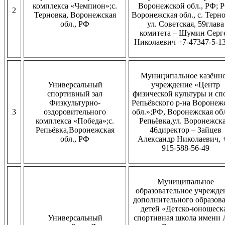
комплекса «Чемпион»;c.
Воронежской обл., РФ; 
2
Терновка, Воронежская
Воронежская обл., c. Терно
обл., РФ
ул. Советская, 59глава
комитета – Шумин Серг
Николаевич +7-47347-5-1
Муниципальное казённ
Универсальный
учреждение «Центр
спортивный зал
физической культуры и сп
Физкультурно-
Репьёвского р-на Воронеж
3
оздоровительного
обл.»;РФ, Воронежская обл.
комплекса «Победа»;с.
Репьёвка,ул. Воронежска
Репьёвка,Воронежская
46директор – Зайцев
обл., РФ
Александр Николаевич, 
915-588-56-49
Муниципальное
образовательное учрежде
дополнительного образов
детей «Детско-юношеск
Универсальный
спортивная школа имени 