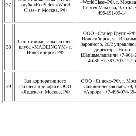
«WorldClass»РФ, г. Москва,
37
клуба «RedSide» «World
Сергея Макеева, 9, стр.5 
Class» г. Москва, РФ
495-191-09-14
ООО «Стайер Групп»РФ,
Новосибирск, ул. Владим
Спортивные залы фитнес-
Заровного, 26/2 управля
38
клуба «MADEINGYM» г.
директор – Нино
Новосибирск, РФ
Шаишмелашвили +7-961-2
46-86 +7-383-305-15-55
Зал корпоративного
ООО «Яндекс»РФ, г. Моск
39
фитнеса при офисе ООО
Садовническая наб., 79,
«Яндекс»г. Москва, РФ
«Аврора» +7-495-974-35-