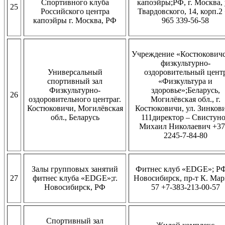
Спортивного клуба
капоэйры;РФ, г. Москва, 
25
Российского центра
Твардовского, 14, корп.2
капоэйры г. Москва, РФ
965 339-56-58
Учреждение «Костюкович
физкультурно-
Универсальный
оздоровительный цент
спортивный зал
«Физкультура и
Физкультурно-
здоровье»;Беларусь,
26
оздоровительного центраг.
Могилёвская обл., г.
Костюковичи, Могилёвская
Костюковичи, ул. Зинкови
обл., Беларусь
111директор – Свистун
Михаил Николаевич +37
2245-7-84-80
Залы групповых занятий
Фитнес клуб «EDGE»; РФ,
27
фитнес клуба «EDGE»;г.
Новосибирск, пр-т К. Мар
Новосибирск, РФ
57 +7-383-213-00-57
Спортивный зал