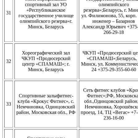
спортивный зал УО
олимпийского
«Республиканское
резерва»;Беларусь, г. Мин
31
государственное училище
ул. Филимонова, 55, корп. 
олимпийского резерва»г.
инженер – Базарнов
Минск, Беларусь
Александр Юрьевич +375-
266-29-18
Хореографический зал
ЧКУП «Продюсерский це
ЧКУП «Продюсерский
«СПАМАШ»;Беларусь, 
32
центр «СПАМАШ»; г.
Минск, ул. Коммунистичес
Минск, Беларусь
24 +375-29-355-60-60
Сеть фитнес клубов «Кро
Спортивные залыфитнес-
Фитнес»;РФ, Московск
клуба «Крокус Фитнес», с.
обл.,Одинцовский район,
33
Немчиновка, Одинцовский
Немчиновка, Хорошёвск
район, Московская обл., РФ
проезд, 14, ТЦ «Вегас» +7-
236-16-00