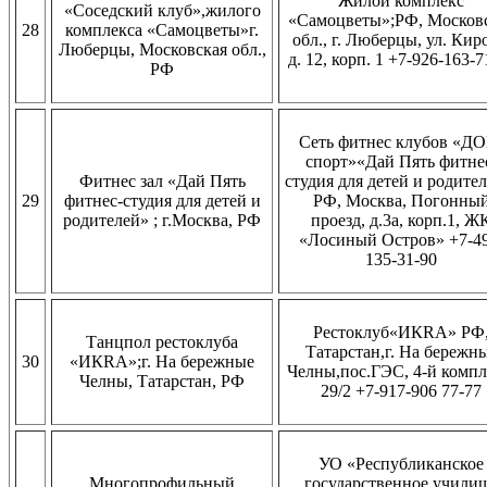
Жилой комплекс
«Соседский клуб»,жилого
«Самоцветы»;РФ, Москов
28
комплекса «Самоцветы»г.
обл., г. Люберцы, ул. Кир
Люберцы, Московская обл.,
д. 12, корп. 1 +7-926-163-7
РФ
Сеть фитнес клубов «ДО
спорт»«Дай Пять фитне
Фитнес зал «Дай Пять
студия для детей и родител
29
фитнес-студия для детей и
РФ, Москва, Погонны
родителей» ; г.Москва, РФ
проезд, д.3а, корп.1, Ж
«Лосиный Остров» +7-49
135-31-90
Рестоклуб«ИКRА» РФ
Танцпол рестоклуба
Татарстан,г. На бережн
30
«ИКRА»;г. На бережные
Челны,пос.ГЭС, 4-й компл
Челны, Татарстан, РФ
29/2 +7-917-906 77-77
УО «Республиканское
Многопрофильный
государственное учили