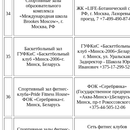
Спортивные залы
образовательного
ЖК «LIFE-Ботанический с
комплекса
34
РФ, г. Москва, Лазорев
«Международная школа
проезд, 7 +7-499-490-87-
Brookes Moscow», г.
Москва, РФ
ГУФКиС «Баскетбольн
Баскетбольный зал
клуб «Минск-2006»;Белар
ГУФКиС «Баскетбольный
35
г. Минск, ул. Уральская
клуб «Минск-2006»г.
3адиректор - Шакола Ю
Минск, Беларусь
Иванович +375-17-299-52
ФОК «Серебрянка»
Спортивный зал фитнес-
(Государственное предпри
клуба«Pride Fitness House»
36
«Аква-Минск»);Беларусь,
ФОК «Серебрянка»г.
Минск, пр-т Рокоссовского
Минск, Беларусь
+375-44-505-12-06
Сеть фитнес клубов
Спортивные залы фитнес-