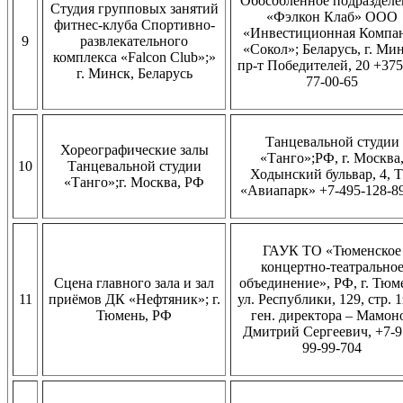
Обособленное подразделе
Студия групповых занятий
«Фэлкон Клаб» ООО
фитнес-клуба Спортивно-
«Инвестиционная Компа
9
развлекательного
«Сокол»; Беларусь, г. Мин
комплекса «Falcon Club»;»
пр-т Победителей, 20 +375
г. Минск, Беларусь
77-00-65
Танцевальной студии
Хореографические залы
«Танго»;РФ, г. Москва
10
Танцевальной студии
Ходынский бульвар, 4, 
«Танго»;г. Москва, РФ
«Авиапарк» +7-495-128-8
ГАУК ТО «Тюменское
концертно-театрально
Сцена главного зала и зал
объединение», РФ, г. Тюм
11
приёмов ДК «Нефтяник»; г.
ул. Республики, 129, стр. 1
Тюмень, РФ
ген. директора – Мамон
Дмитрий Сергеевич, +7-9
99-99-704