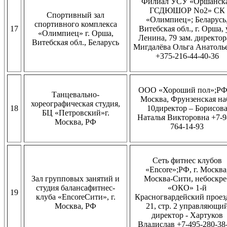
Филиал УСУ «Оршанск
ГСДЮШОР No2» СК
Спортивный зал
«Олимпиец»; Беларусь
спортивного комплекса
17
Витебская обл., г. Орша, 
«Олимпиец» г. Орша,
Ленина, 79 зам. директор
Витебская обл., Беларусь
Мигдалёва Ольга Анатоль
+375-216-44-40-36
ООО «Хороший пол»;РФ,
Танцевально-
Москва, Фрунзенская наб
хореографическая студия,
18
10директор – Борисов
БЦ «Петровский»г.
Наталья Викторовна +7-9
Москва, РФ
764-14-93
Сеть фитнес клубов
«Encore»;РФ, г. Москва
Зал групповых занятий и
Москва-Сити, небоскре
студия балансафитнес-
«ОКО» 1-й
19
клуба «EncoreСити», г.
Красногвардейский проезд
Москва, РФ
21, стр. 2 управляющи
директор - Хартуков
Владислав +7-495-280-38