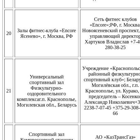
Сеть фитнес клубов
«Encore»;РФ, г. Москва
Залы фитнес-клуба «Encore
Новоясеневский проспект, 
20
Ясенево», г. Москва, РФ
управляющий директо
Хартуков Владислав +7-4
280-38-25
Учреждение «Краснополь
районный физкультурно
Универсальный
спортивный клуб»; Белару
спортивный зал
Могилёвская обл., г.п.
Физкультурно-
21
Краснополье, ул. Курако,
оздоровительного
председатель – Косенко
комплексаг.п. Краснополье,
Александр Николаевич+3
Могилевская обл., Беларусь
2238-7-07-45 +375-29-308-
66
Спортивный зал
АО «КазТрансГаз»
Компрессорной станции