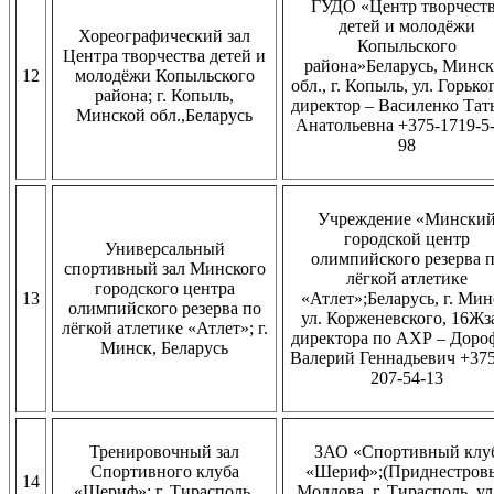
ГУДО «Центр творчест
детей и молодёжи
Хореографический зал
Копыльского
Центра творчества детей и
района»Беларусь, Минск
12
молодёжи Копыльского
обл., г. Копыль, ул. Горьког
района; г. Копыль,
директор – Василенко Тат
Минской обл.,Беларусь
Анатольевна +375-1719-5-
98
Учреждение «Мински
городской центр
Универсальный
олимпийского резерва 
спортивный зал Минского
лёгкой атлетике
городского центра
13
«Атлет»;Беларусь, г. Мин
олимпийского резерва по
ул. Корженевского, 16Жз
лёгкой атлетике «Атлет»; г.
директора по АХР – Доро
Минск, Беларусь
Валерий Геннадьевич +375
207-54-13
Тренировочный зал
ЗАО «Спортивный клу
Спортивного клуба
«Шериф»;(Приднестровь
14
«Шериф»; г. Тирасполь,
Молдова, г. Тирасполь, ул