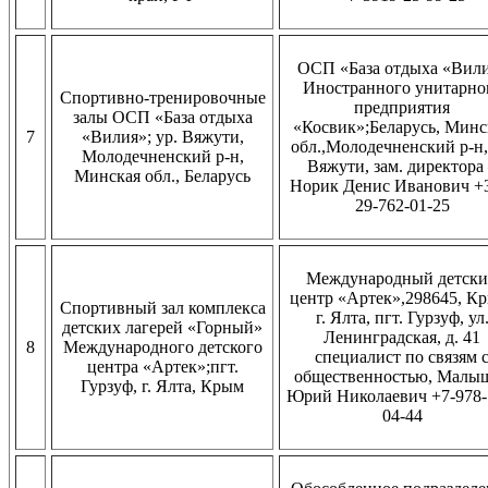
ОСП «База отдыха «Вил
Иностранного унитарно
Спортивно-тренировочные
предприятия
залы ОСП «База отдыха
«Косвик»;Беларусь, Минс
7
«Вилия»; ур. Вяжути,
обл.,Молодечненский р-н,
Молодечненский р-н,
Вяжути, зам. директора
Минская обл., Беларусь
Норик Денис Иванович +
29-762-01-25
Международный детск
центр «Артек»,298645, К
Спортивный зал комплекса
г. Ялта, пгт. Гурзуф, ул
детских лагерей «Горный»
Ленинградская, д. 41
8
Международного детского
специалист по связям 
центра «Артек»;пгт.
общественностью, Малы
Гурзуф, г. Ялта, Крым
Юрий Николаевич +7-978-
04-44