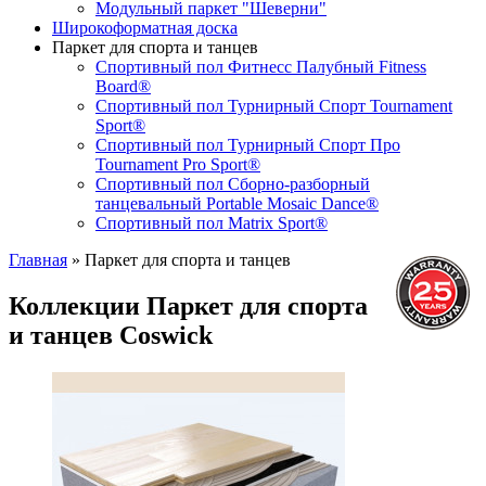
Модульный паркет "Шеверни"
Широкоформатная доска
Паркет для спорта и танцев
Спортивный пол Фитнесс Палубный Fitness
Board®
Спортивный пол Турнирный Спорт Tournament
Sport®
Спортивный пол Турнирный Спорт Про
Tournament Pro Sport®
Спортивный пол Сборно-разборный
танцевальный Portable Mosaic Dance®
Спортивный пол Matrix Sport®
Главная
»
Паркет для спорта и танцев
Коллекции Паркет для спорта
и танцев Coswick