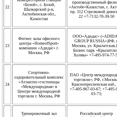
производственный фили
«Бозой», с. Бозой,
22
«Актобе»Казахстан, г. Акт
Шалкарский р-н,
пр. 312 Стрелковой дивиз
Актюбинская обл.,
22 +7-7132-70-39-50
Казахстан
ООО«Адидас» («ADID
Фитнес залы офисного
GROUP RUSSIA»)РФ, г
центра «HomeofSport»
23
Москва, ул. Крылатская,
компании «Адидас» г.
Бизнес парк «Крылатск
Москва, РФ
Холмы» +7-495-974-77-
Спортивно-
ПАО «Центр международ
оздоровительный комплекс
торговли»; РФ, г.Москв
«Атлантис»гостиницы
24
Краснопресненская наб.,
«Международная» в
+7-495-967-03-67; +7-495-
Центре международной
03-73;
торговли г. Москва, РФ
Тренировочный зал
Российский центр