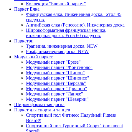
Коллекция "Блочный паркет"
Паркет Елка
Французская ёлка. Инженерная доска.. Угол 45
градусов.
Английская елка (Ренессанс). Инженерная доска
Широкоформатная французская ёлочка,
инженерная доска. Угол 60 градусов.
Паркетри
Трапеция, инженерная доска. NEW
Ромб, инженерная доска. NEW
Модульный паркет
Модульный паркет "Брезе"
Модульный паркет "Фонтенбло"
Модульный паркет "Шинон"
Модульный паркет "Шинонсо"
Модульный паркет "Версаль"
Модульный паркет "Трианон"
Модульный паркет "Ланже"
Модульный паркет "Шеверни"
Широкоформатная доска
Паркет для спорта и танцев
Спортивный пол Фитнесс Палубный Fitness
Board®
Спортивный пол Турнирный Спорт Tournament
Sport®