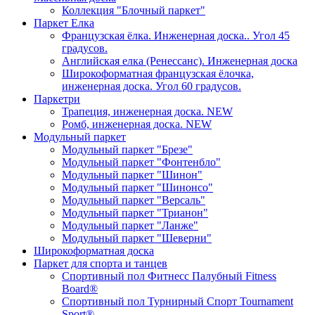
Коллекция "Блочный паркет"
Паркет Елка
Французская ёлка. Инженерная доска.. Угол 45
градусов.
Английская елка (Ренессанс). Инженерная доска
Широкоформатная французская ёлочка,
инженерная доска. Угол 60 градусов.
Паркетри
Трапеция, инженерная доска. NEW
Ромб, инженерная доска. NEW
Модульный паркет
Модульный паркет "Брезе"
Модульный паркет "Фонтенбло"
Модульный паркет "Шинон"
Модульный паркет "Шинонсо"
Модульный паркет "Версаль"
Модульный паркет "Трианон"
Модульный паркет "Ланже"
Модульный паркет "Шеверни"
Широкоформатная доска
Паркет для спорта и танцев
Спортивный пол Фитнесс Палубный Fitness
Board®
Спортивный пол Турнирный Спорт Tournament
Sport®