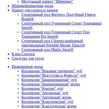
Модульный паркет "Шеверни"
Широкоформатная доска
Паркет для спорта и танцев
Спортивный пол Фитнесс Палубный Fitness
Board®
Спортивный пол Турнирный Спорт Tournament
Sport®
Спортивный пол Турнирный Спорт Про
Tournament Pro Sport®
Спортивный пол Сборно-разборный
танцевальный Portable Mosaic Dance®
Спортивный пол Matrix Sport®
Клеи Coswick
Средства для ухода
Инженерная доска
Коллекция "Вековые традиции" дуб
Коллекция "Искусство и Ремесло" дуб
Коллекция "Бражированная" дуб
Коллекция "Бражированная" ясень
Коллекция "Кантри" дуб
Коллекция "Авторская" дуб
Коллекция "Авторская" ясень
Коллекция "Классическая" дуб
Коллекция "Классическая" ясень