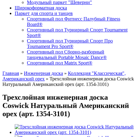
Модульный паркет "Шеверни"
Широкоформатная доска
Паркет для спорта и танцев
Спортивный пол Фитнесс Палубный Fitness
Board®
Спортивный пол Турнирный Спорт Tournament
Sport®
Спортивный пол Турнирный Спорт Про
Tournament Pro Sport®
Спортивный пол Сборно-разборный
танцевальный Portable Mosaic Dance®
Спортивный пол Matrix Sport®
Главная
»
Инженерная доска
»
Коллекция "Классическая",
Американский орех
»
Трехслойная инженерная доска Coswick
Натуральный Американский орех (арт. 1354-3101)
Трехслойная инженерная доска
Coswick Натуральный Американский
орех (арт. 1354-3101)