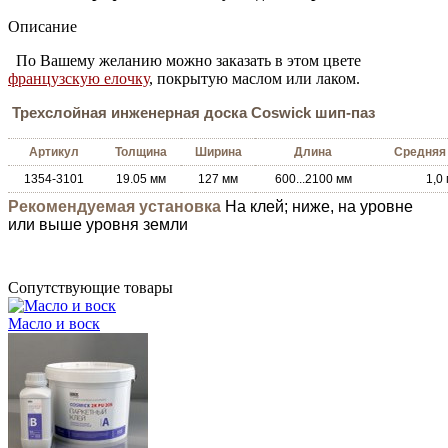
Описание
По Вашему желанию можно заказать в этом цвете
французскую елочку
, покрытую маслом или лаком.
Трехслойная инженерная доска Coswick шип-паз
Артикул
Толщина
Ширина
Длина
Средняя
1354-3101
19.05 мм
127 мм
600...2100 мм
1,0 
Рекомендуемая установка
На клей; ниже, на уровне
или выше уровня земли
Сопутствующие товары
Масло и воск